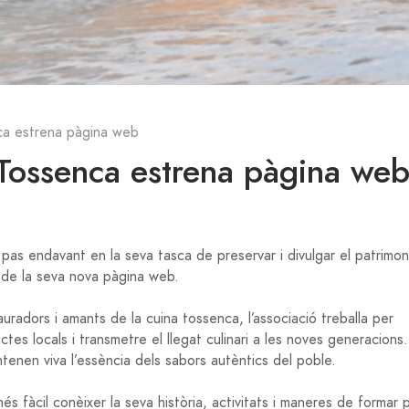
nca estrena pàgina web
 Tossenca estrena pàgina we
 pas endavant en la seva tasca de preservar i divulgar el patrimon
de la seva nova pàgina web.
uradors i amants de la cuina tossenca, l’associació treballa per
es locals i transmetre el llegat culinari a les noves generacions.
antenen viva l’essència dels sabors autèntics del poble.
s fàcil conèixer la seva història, activitats i maneres de formar 