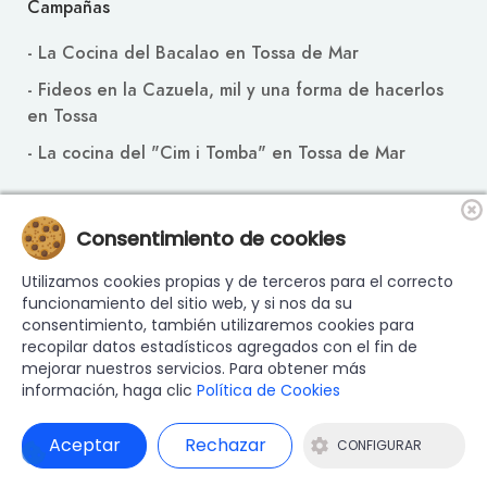
Campañas
- La Cocina del Bacalao en Tossa de Mar
- Fideos en la Cazuela, mil y una forma de hacerlos
en Tossa
- La cocina del "Cim i Tomba" en Tossa de Mar
Contacto
Consentimiento de cookies
Email: info@cuinatradicionaltossenca.com
Utilizamos cookies propias y de terceros para el correcto
funcionamiento del sitio web, y si nos da su
consentimiento, también utilizaremos cookies para
recopilar datos estadísticos agregados con el fin de
mejorar nuestros servicios. Para obtener más
© 2024 - 2026 ASSOCIACIÓ LA CUINA TRADICIONAL
información, haga clic
Política de Cookies
TOSSENCA - Todos los derechos reservados |
Nota legal
|
Política de privacidad
|
Política de Cookies
|
Diseño y
Aceptar
Rechazar
programación web: Blaupixel.com
CONFIGURAR