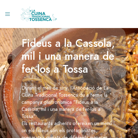
Fideus a la Cassola,
mil i una manera de
fer-los a Tossa
Durant el mes de juny, l'Associació de La
Cuina Tradicional Tossenca du a terme la
campanya gastronòmica "Fideus a la
Cassola, mil i una manera de fer-los a
Tossa".
Els restaurants adherits ofereixen un menú
on els fideus són els protagonistes,
preparats i cuinats de diferents maneres.