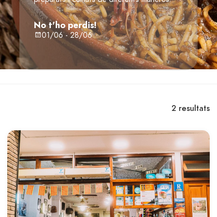
No t'ho perdis!
01/06 - 28/06
2
resultats